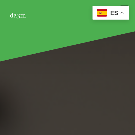
ES
da3m