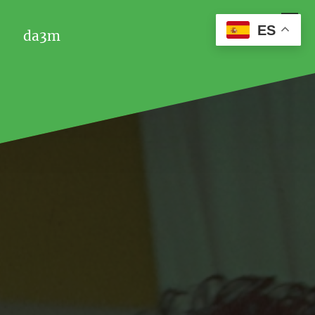
ES
da3m